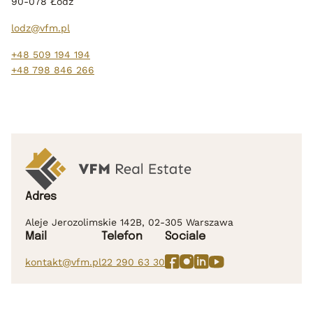
90-078 Łódź
lodz@vfm.pl
+48 509 194 194
+48 798 846 266
Adres
Aleje Jerozolimskie 142B, 02-305 Warszawa
Mail
Telefon
Sociale
kontakt@vfm.pl
22 290 63 30